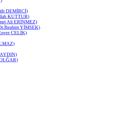
K)
Fatih DEMİRCİ)
zullah KUTTUR)
mmet Ali ERİNMEZ)
 (Dr.İbrahim YİMSEK)
(Enver ÇELİK)
YILMAZ)
it AYDIN)
ne OLĞAR)