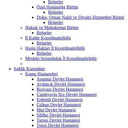
Belgeler
Özel Hastaneler Birimi
Belgeler
Doku, Organ Nakli ve Diyaliz Hizmetleri Birimi
Belgeler
Hukuk ve Muhakemat Birimi
Belgeler
İl Kalite Koordinatörlüğü
Belgeler
Hasta Hakları İl Koordinatörlüğü
Belgeler
Mesleki Sorumluluk İl Koordinatörlüğü
Sağlık Kurumları
Kamu Hastaneleri
Anamur Devlet Hastanesi
Aydıncık Devlet Hastanesi
Bozyazı Devlet Hastanesi
Çamlıyayla İlçe Devlet Hastanesi
Erdemli Devlet Hastanesi
Gülnar Devlet Hastanesi
Mut Devlet Hastanesi
Silifke Devlet Hastanesi
Tarsus Devlet Hastanesi
Toros Devlet Hastanesi