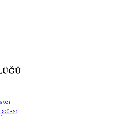
LÜĞÜ
ih ÖZ)
TANDOĞAN)