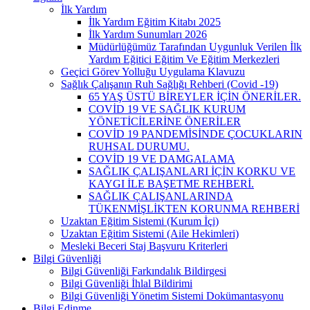
İlk Yardım
İlk Yardım Eğitim Kitabı 2025
İlk Yardım Sunumları 2026
Müdürlüğümüz Tarafından Uygunluk Verilen İlk
Yardım Eğitici Eğitim Ve Eğitim Merkezleri
Geçici Görev Yolluğu Uygulama Klavuzu
Sağlık Çalışanın Ruh Sağlığı Rehberi (Covid -19)
65 YAŞ ÜSTÜ BİREYLER İÇİN ÖNERİLER.
COVİD 19 VE SAĞLIK KURUM
YÖNETİCİLERİNE ÖNERİLER
COVİD 19 PANDEMİSİNDE ÇOCUKLARIN
RUHSAL DURUMU.
COVİD 19 VE DAMGALAMA
SAĞLIK ÇALIŞANLARI İÇİN KORKU VE
KAYGI İLE BAŞETME REHBERİ.
SAĞLIK ÇALIŞANLARINDA
TÜKENMİŞLİKTEN KORUNMA REHBERİ
Uzaktan Eğitim Sistemi (Kurum İçi)
Uzaktan Eğitim Sistemi (Aile Hekimleri)
Mesleki Beceri Staj Başvuru Kriterleri
Bilgi Güvenliği
Bilgi Güvenliği Farkındalık Bildirgesi
Bilgi Güvenliği İhlal Bildirimi
Bilgi Güvenliği Yönetim Sistemi Dokümantasyonu
Bilgi Edinme