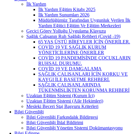
İlk Yardım
İlk Yardım Eğitim Kitabı 2025
İlk Yardım Sunumları 2026
Müdürlüğümüz Tarafından Uygunluk Verilen İlk
Yardım Eğitici Eğitim Ve Eğitim Merkezleri
Geçici Görev Yolluğu Uygulama Klavuzu
Sağlık Çalışanın Ruh Sağlığı Rehberi (Covid -19)
65 YAŞ ÜSTÜ BİREYLER İÇİN ÖNERİLER.
COVİD 19 VE SAĞLIK KURUM
YÖNETİCİLERİNE ÖNERİLER
COVİD 19 PANDEMİSİNDE ÇOCUKLARIN
RUHSAL DURUMU.
COVİD 19 VE DAMGALAMA
SAĞLIK ÇALIŞANLARI İÇİN KORKU VE
KAYGI İLE BAŞETME REHBERİ.
SAĞLIK ÇALIŞANLARINDA
TÜKENMİŞLİKTEN KORUNMA REHBERİ
Uzaktan Eğitim Sistemi (Kurum İçi)
Uzaktan Eğitim Sistemi (Aile Hekimleri)
Mesleki Beceri Staj Başvuru Kriterleri
Bilgi Güvenliği
Bilgi Güvenliği Farkındalık Bildirgesi
Bilgi Güvenliği İhlal Bildirimi
Bilgi Güvenliği Yönetim Sistemi Dokümantasyonu
Bilgi Edinme