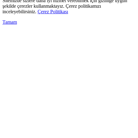
Sitemizde sizlere daha iyi hizmet verebilmek için gizliliğe uygun
şekilde çerezler kullanmaktayız. Çerez politikamızı
inceleyebilirsiniz.
Çerez Politikası
Tamam