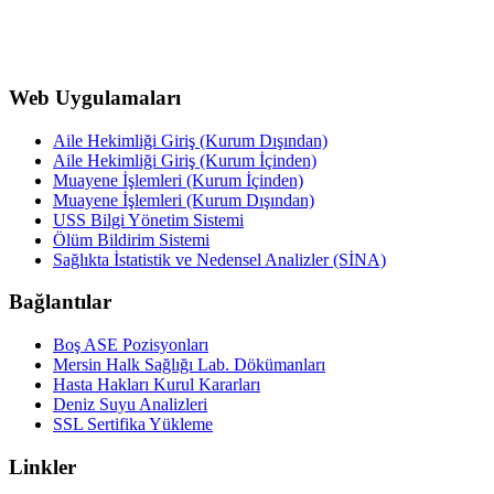
Web Uygulamaları
Aile Hekimliği Giriş (Kurum Dışından)
Aile Hekimliği Giriş (Kurum İçinden)
Muayene İşlemleri (Kurum İçinden)
Muayene İşlemleri (Kurum Dışından)
USS Bilgi Yönetim Sistemi
Ölüm Bildirim Sistemi
Sağlıkta İstatistik ve Nedensel Analizler (SİNA)
Bağlantılar
Boş ASE Pozisyonları
Mersin Halk Sağlığı Lab. Dökümanları
Hasta Hakları Kurul Kararları
Deniz Suyu Analizleri
SSL Sertifika Yükleme
Linkler