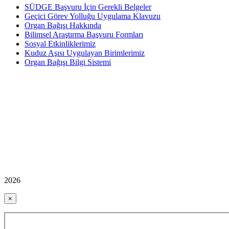
SÜDGE Başvuru İçin Gerekli Belgeler
Geçici Görev Yolluğu Uygulama Klavuzu
Organ Bağışı Hakkında
Bilimsel Araştırma Başvuru Formları
Sosyal Etkinliklerimiz
Kuduz Aşısı Uygulayan Birimlerimiz
Organ Bağışı Bilgi Sistemi
2026
×