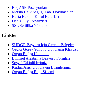
Boş ASE Pozisyonları
Mersin Halk Sağlığı Lab. Dökümanları
Hasta Hakları Kurul Kararları
Deniz Suyu Analizleri
SSL Sertifika Yükleme
Linkler
SÜDGE Başvuru İçin Gerekli Belgeler
Geçici Görev Yolluğu Uygulama Klavuzu
Organ Bağışı Hakkında
Bilimsel Araştırma Başvuru Formları
Sosyal Etkinliklerimiz
Kuduz Aşısı Uygulayan Birimlerimiz
Organ Bağışı Bilgi Sistemi