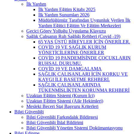
İlk Yardım
İlk Yardım Eğitim Kitabı 2025
İlk Yardım Sunumları 2026
Müdürlüğümüz Tarafından Uygunluk Verilen İlk
Yardım Eğitici Eğitim Ve Eğitim Merkezleri
Geçici Görev Yolluğu Uygulama Klavuzu
Sağlık Çalışanın Ruh Sağlığı Rehberi (Covid -19)
65 YAŞ ÜSTÜ BİREYLER İÇİN ÖNERİLER.
COVİD 19 VE SAĞLIK KURUM
YÖNETİCİLERİNE ÖNERİLER
COVİD 19 PANDEMİSİNDE ÇOCUKLARIN
RUHSAL DURUMU.
COVİD 19 VE DAMGALAMA
SAĞLIK ÇALIŞANLARI İÇİN KORKU VE
KAYGI İLE BAŞETME REHBERİ.
SAĞLIK ÇALIŞANLARINDA
TÜKENMİŞLİKTEN KORUNMA REHBERİ
Uzaktan Eğitim Sistemi (Kurum İçi)
Uzaktan Eğitim Sistemi (Aile Hekimleri)
Mesleki Beceri Staj Başvuru Kriterleri
Bilgi Güvenliği
Bilgi Güvenliği Farkındalık Bildirgesi
Bilgi Güvenliği İhlal Bildirimi
Bilgi Güvenliği Yönetim Sistemi Dokümantasyonu
Bilgi Edinme