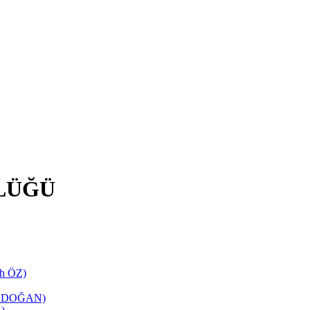
LÜĞÜ
ih ÖZ)
TANDOĞAN)