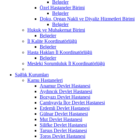
Belgeler
Özel Hastaneler Birimi
Belgeler
Doku, Organ Nakli ve Diyaliz Hizmetleri Birimi
Belgeler
Hukuk ve Muhakemat Birimi
Belgeler
İl Kalite Koordinatörlüğü
Belgeler
Hasta Hakları İl Koordinatörlüğü
Belgeler
Mesleki Sorumluluk İl Koordinatörlüğü
Sağlık Kurumları
Kamu Hastaneleri
Anamur Devlet Hastanesi
Aydıncık Devlet Hastanesi
Bozyazı Devlet Hastanesi
Çamlıyayla İlçe Devlet Hastanesi
Erdemli Devlet Hastanesi
Gülnar Devlet Hastanesi
Mut Devlet Hastanesi
Silifke Devlet Hastanesi
Tarsus Devlet Hastanesi
Toros Devlet Hastanesi