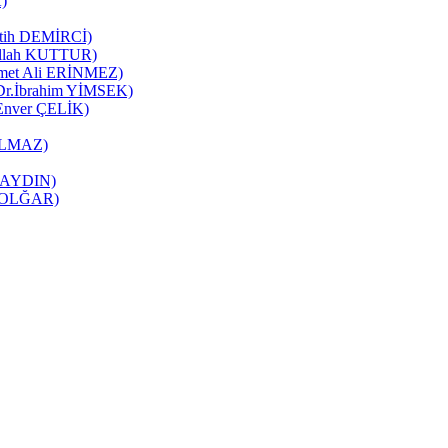
K)
Fatih DEMİRCİ)
zullah KUTTUR)
mmet Ali ERİNMEZ)
 (Dr.İbrahim YİMSEK)
(Enver ÇELİK)
YILMAZ)
it AYDIN)
ne OLĞAR)