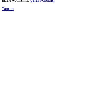
inceleyebilirsiniz.
Çerez Politikası
Tamam