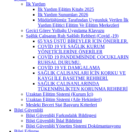
İlk Yardım
İlk Yardım Eğitim Kitabı 2025
İlk Yardım Sunumları 2026
Müdürlüğümüz Tarafından Uygunluk Verilen İlk
Yardım Eğitici Eğitim Ve Eğitim Merkezleri
Geçici Görev Yolluğu Uygulama Klavuzu
Sağlık Çalışanın Ruh Sağlığı Rehberi (Covid -19)
65 YAŞ ÜSTÜ BİREYLER İÇİN ÖNERİLER.
COVİD 19 VE SAĞLIK KURUM
YÖNETİCİLERİNE ÖNERİLER
COVİD 19 PANDEMİSİNDE ÇOCUKLARIN
RUHSAL DURUMU.
COVİD 19 VE DAMGALAMA
SAĞLIK ÇALIŞANLARI İÇİN KORKU VE
KAYGI İLE BAŞETME REHBERİ.
SAĞLIK ÇALIŞANLARINDA
TÜKENMİŞLİKTEN KORUNMA REHBERİ
Uzaktan Eğitim Sistemi (Kurum İçi)
Uzaktan Eğitim Sistemi (Aile Hekimleri)
Mesleki Beceri Staj Başvuru Kriterleri
Bilgi Güvenliği
Bilgi Güvenliği Farkındalık Bildirgesi
Bilgi Güvenliği İhlal Bildirimi
Bilgi Güvenliği Yönetim Sistemi Dokümantasyonu
Bilgi Edinme