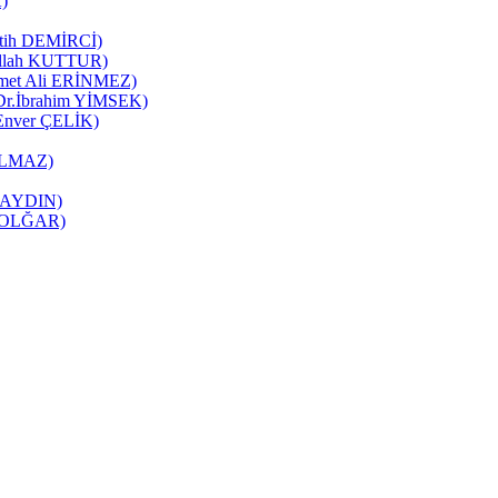
K)
Fatih DEMİRCİ)
zullah KUTTUR)
mmet Ali ERİNMEZ)
 (Dr.İbrahim YİMSEK)
(Enver ÇELİK)
YILMAZ)
it AYDIN)
ne OLĞAR)