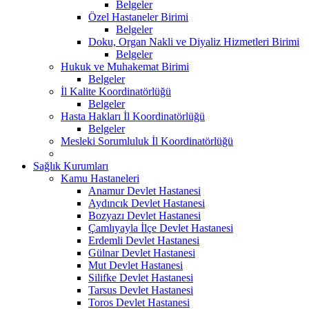
Belgeler
Özel Hastaneler Birimi
Belgeler
Doku, Organ Nakli ve Diyaliz Hizmetleri Birimi
Belgeler
Hukuk ve Muhakemat Birimi
Belgeler
İl Kalite Koordinatörlüğü
Belgeler
Hasta Hakları İl Koordinatörlüğü
Belgeler
Mesleki Sorumluluk İl Koordinatörlüğü
Sağlık Kurumları
Kamu Hastaneleri
Anamur Devlet Hastanesi
Aydıncık Devlet Hastanesi
Bozyazı Devlet Hastanesi
Çamlıyayla İlçe Devlet Hastanesi
Erdemli Devlet Hastanesi
Gülnar Devlet Hastanesi
Mut Devlet Hastanesi
Silifke Devlet Hastanesi
Tarsus Devlet Hastanesi
Toros Devlet Hastanesi