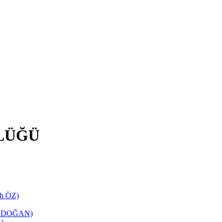
LÜĞÜ
ih ÖZ)
TANDOĞAN)