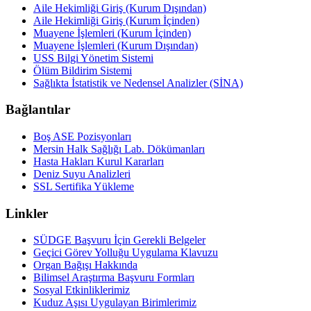
Aile Hekimliği Giriş (Kurum Dışından)
Aile Hekimliği Giriş (Kurum İçinden)
Muayene İşlemleri (Kurum İçinden)
Muayene İşlemleri (Kurum Dışından)
USS Bilgi Yönetim Sistemi
Ölüm Bildirim Sistemi
Sağlıkta İstatistik ve Nedensel Analizler (SİNA)
Bağlantılar
Boş ASE Pozisyonları
Mersin Halk Sağlığı Lab. Dökümanları
Hasta Hakları Kurul Kararları
Deniz Suyu Analizleri
SSL Sertifika Yükleme
Linkler
SÜDGE Başvuru İçin Gerekli Belgeler
Geçici Görev Yolluğu Uygulama Klavuzu
Organ Bağışı Hakkında
Bilimsel Araştırma Başvuru Formları
Sosyal Etkinliklerimiz
Kuduz Aşısı Uygulayan Birimlerimiz