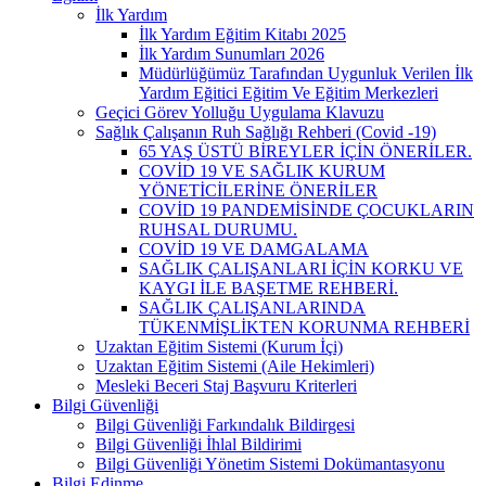
İlk Yardım
İlk Yardım Eğitim Kitabı 2025
İlk Yardım Sunumları 2026
Müdürlüğümüz Tarafından Uygunluk Verilen İlk
Yardım Eğitici Eğitim Ve Eğitim Merkezleri
Geçici Görev Yolluğu Uygulama Klavuzu
Sağlık Çalışanın Ruh Sağlığı Rehberi (Covid -19)
65 YAŞ ÜSTÜ BİREYLER İÇİN ÖNERİLER.
COVİD 19 VE SAĞLIK KURUM
YÖNETİCİLERİNE ÖNERİLER
COVİD 19 PANDEMİSİNDE ÇOCUKLARIN
RUHSAL DURUMU.
COVİD 19 VE DAMGALAMA
SAĞLIK ÇALIŞANLARI İÇİN KORKU VE
KAYGI İLE BAŞETME REHBERİ.
SAĞLIK ÇALIŞANLARINDA
TÜKENMİŞLİKTEN KORUNMA REHBERİ
Uzaktan Eğitim Sistemi (Kurum İçi)
Uzaktan Eğitim Sistemi (Aile Hekimleri)
Mesleki Beceri Staj Başvuru Kriterleri
Bilgi Güvenliği
Bilgi Güvenliği Farkındalık Bildirgesi
Bilgi Güvenliği İhlal Bildirimi
Bilgi Güvenliği Yönetim Sistemi Dokümantasyonu
Bilgi Edinme