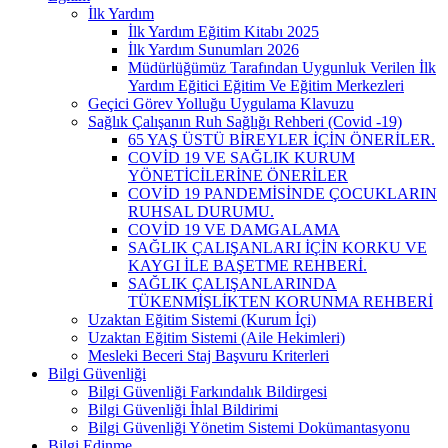
İlk Yardım
İlk Yardım Eğitim Kitabı 2025
İlk Yardım Sunumları 2026
Müdürlüğümüz Tarafından Uygunluk Verilen İlk
Yardım Eğitici Eğitim Ve Eğitim Merkezleri
Geçici Görev Yolluğu Uygulama Klavuzu
Sağlık Çalışanın Ruh Sağlığı Rehberi (Covid -19)
65 YAŞ ÜSTÜ BİREYLER İÇİN ÖNERİLER.
COVİD 19 VE SAĞLIK KURUM
YÖNETİCİLERİNE ÖNERİLER
COVİD 19 PANDEMİSİNDE ÇOCUKLARIN
RUHSAL DURUMU.
COVİD 19 VE DAMGALAMA
SAĞLIK ÇALIŞANLARI İÇİN KORKU VE
KAYGI İLE BAŞETME REHBERİ.
SAĞLIK ÇALIŞANLARINDA
TÜKENMİŞLİKTEN KORUNMA REHBERİ
Uzaktan Eğitim Sistemi (Kurum İçi)
Uzaktan Eğitim Sistemi (Aile Hekimleri)
Mesleki Beceri Staj Başvuru Kriterleri
Bilgi Güvenliği
Bilgi Güvenliği Farkındalık Bildirgesi
Bilgi Güvenliği İhlal Bildirimi
Bilgi Güvenliği Yönetim Sistemi Dokümantasyonu
Bilgi Edinme