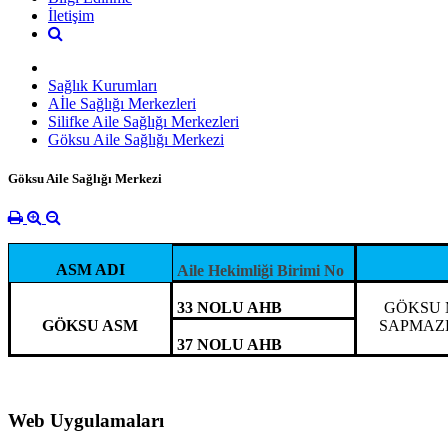
İletişim
Sağlık Kurumları
Aİle Sağlığı Merkezleri
Silifke Aile Sağlığı Merkezleri
Göksu Aile Sağlığı Merkezi
Göksu Aile Sağlığı Merkezi
ASM ADI
Aile Hekimliği Birimi No
33 NOLU AHB
GÖKSU 
GÖKSU ASM
SAPMAZLA
37 NOLU AHB
Web Uygulamaları