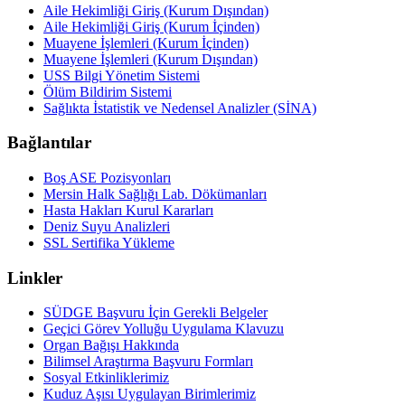
Aile Hekimliği Giriş (Kurum Dışından)
Aile Hekimliği Giriş (Kurum İçinden)
Muayene İşlemleri (Kurum İçinden)
Muayene İşlemleri (Kurum Dışından)
USS Bilgi Yönetim Sistemi
Ölüm Bildirim Sistemi
Sağlıkta İstatistik ve Nedensel Analizler (SİNA)
Bağlantılar
Boş ASE Pozisyonları
Mersin Halk Sağlığı Lab. Dökümanları
Hasta Hakları Kurul Kararları
Deniz Suyu Analizleri
SSL Sertifika Yükleme
Linkler
SÜDGE Başvuru İçin Gerekli Belgeler
Geçici Görev Yolluğu Uygulama Klavuzu
Organ Bağışı Hakkında
Bilimsel Araştırma Başvuru Formları
Sosyal Etkinliklerimiz
Kuduz Aşısı Uygulayan Birimlerimiz