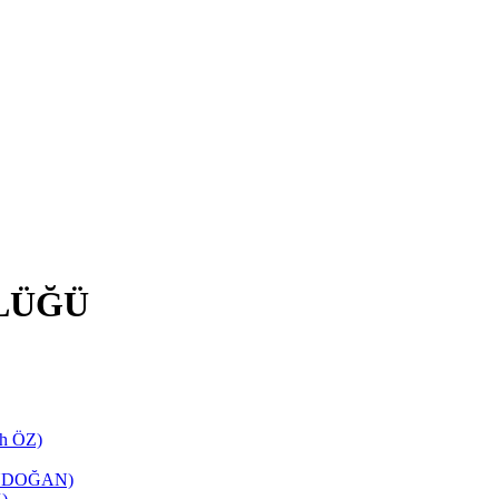
LÜĞÜ
ih ÖZ)
TANDOĞAN)