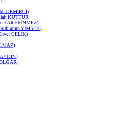
K)
Fatih DEMİRCİ)
zullah KUTTUR)
mmet Ali ERİNMEZ)
 (Dr.İbrahim YİMSEK)
(Enver ÇELİK)
YILMAZ)
it AYDIN)
ne OLĞAR)