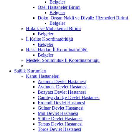
Belgeler
Özel Hastaneler Birimi
Belgeler
Doku, Organ Nakli ve Diyaliz Hizmetleri Birimi
Belgeler
Hukuk ve Muhakemat Birimi
Belgeler
İl Kalite Koordinatörlüğü
Belgeler
Hasta Hakları İl Koordinatörlüğü
Belgeler
Mesleki Sorumluluk İl Koordinatörlüğü
Sağlık Kurumları
Kamu Hastaneleri
Anamur Devlet Hastanesi
Aydıncık Devlet Hastanesi
Bozyazı Devlet Hastanesi
Çamlıyayla İlçe Devlet Hastanesi
Erdemli Devlet Hastanesi
Gülnar Devlet Hastanesi
Mut Devlet Hastanesi
Silifke Devlet Hastanesi
Tarsus Devlet Hastanesi
Toros Devlet Hastanesi