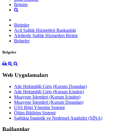
İletişim
Birimler
Acil Sağlık Hizmetleri Başkanlığı
Afetlerde Sağlık Hizmetleri Birimi
Belgeler
Belgeler
Web Uygulamaları
Aile Hekimliği Giriş (Kurum Dışından)
Aile Hekimliği Giriş (Kurum İçinden)
Muayene İşlemleri (Kurum İçinden)
Muayene İşlemleri (Kurum Dışından)
USS Bilgi Yönetim Sistemi
Ölüm Bildirim Sistemi
Sağlıkta İstatistik ve Nedensel Analizler (SİNA)
Bağlantılar