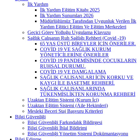
İlk Yardım
İlk Yardım Eğitim Kitabı 2025
İlk Yardım Sunumları 2026
Müdürlüğümüz Tarafından Uygunluk Verilen İlk
Yardım Eğitici Eğitim Ve Eğitim Merkezleri
Geçici Görev Yolluğu Uygulama Klavuzu
Sağlık Çalışanın Ruh Sağlığı Rehberi (Covid -19)
65 YAŞ ÜSTÜ BİREYLER İÇİN ÖNERİLER.
COVİD 19 VE SAĞLIK KURUM
YÖNETİCİLERİNE ÖNERİLER
COVİD 19 PANDEMİSİNDE ÇOCUKLARIN
RUHSAL DURUMU.
COVİD 19 VE DAMGALAMA
SAĞLIK ÇALIŞANLARI İÇİN KORKU VE
KAYGI İLE BAŞETME REHBERİ.
SAĞLIK ÇALIŞANLARINDA
TÜKENMİŞLİKTEN KORUNMA REHBERİ
Uzaktan Eğitim Sistemi (Kurum İçi)
Uzaktan Eğitim Sistemi (Aile Hekimleri)
Mesleki Beceri Staj Başvuru Kriterleri
Bilgi Güvenliği
Bilgi Güvenliği Farkındalık Bildirgesi
Bilgi Güvenliği İhlal Bildirimi
Bilgi Güvenliği Yönetim Sistemi Dokümantasyonu
Bilgi Edinme