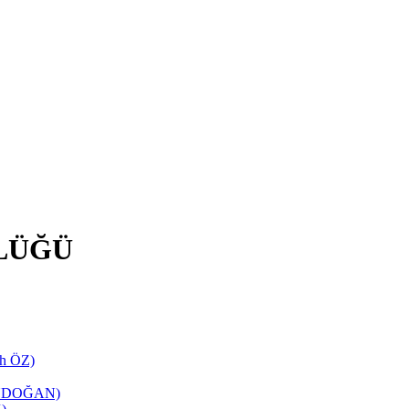
LÜĞÜ
ih ÖZ)
TANDOĞAN)