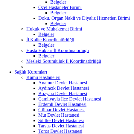
Belgeler
Özel Hastaneler Birimi
Belgeler
Doku, Organ Nakli ve Diyaliz Hizmetleri Birimi
Belgeler
Hukuk ve Muhakemat Birimi
Belgeler
İl Kalite Koordinatörlüğü
Belgeler
Hasta Hakları İl Koordinatörlüğü
Belgeler
Mesleki Sorumluluk İl Koordinatörlüğü
Sağlık Kurumları
Kamu Hastaneleri
Anamur Devlet Hastanesi
Aydıncık Devlet Hastanesi
Bozyazı Devlet Hastanesi
Çamlıyayla İlçe Devlet Hastanesi
Erdemli Devlet Hastanesi
Gülnar Devlet Hastanesi
Mut Devlet Hastanesi
Silifke Devlet Hastanesi
Tarsus Devlet Hastanesi
Toros Devlet Hastanesi