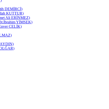
K)
Fatih DEMİRCİ)
zullah KUTTUR)
mmet Ali ERİNMEZ)
 (Dr.İbrahim YİMSEK)
(Enver ÇELİK)
YILMAZ)
it AYDIN)
ne OLĞAR)