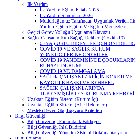
İlk Yardım
İlk Yardım Eğitim Kitabı 2025
İlk Yardım Sunumları 2026
Müdürlüğümüz Tarafından Uygunluk Verilen İlk
Yardım Eğitici Eğitim Ve Eğitim Merkezleri
Geçici Görev Yolluğu Uygulama Klavuzu
Sağlık Çalışanın Ruh Sağlığı Rehberi (Covid -19)
65 YAŞ ÜSTÜ BİREYLER İÇİN ÖNERİLER.
COVİD 19 VE SAĞLIK KURUM
YÖNETİCİLERİNE ÖNERİLER
COVİD 19 PANDEMİSİNDE ÇOCUKLARIN
RUHSAL DURUMU.
COVİD 19 VE DAMGALAMA
SAĞLIK ÇALIŞANLARI İÇİN KORKU VE
KAYGI İLE BAŞETME REHBERİ.
SAĞLIK ÇALIŞANLARINDA
TÜKENMİŞLİKTEN KORUNMA REHBERİ
Uzaktan Eğitim Sistemi (Kurum İçi)
Uzaktan Eğitim Sistemi (Aile Hekimleri)
Mesleki Beceri Staj Başvuru Kriterleri
Bilgi Güvenliği
Bilgi Güvenliği Farkındalık Bildirgesi
Bilgi Güvenliği İhlal Bildirimi
Bilgi Güvenliği Yönetim Sistemi Dokümantasyonu
Bilgi Edinme