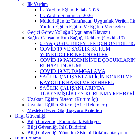
İlk Yardım
İlk Yardım Eğitim Kitabı 2025
İlk Yardım Sunumları 2026
Müdürlüğümüz Tarafından Uygunluk Verilen İlk
Yardım Eğitici Eğitim Ve Eğitim Merkezleri
Geçici Görev Yolluğu Uygulama Klavuzu
Sağlık Çalışanın Ruh Sağlığı Rehberi (Covid -19)
65 YAŞ ÜSTÜ BİREYLER İÇİN ÖNERİLER.
COVİD 19 VE SAĞLIK KURUM
YÖNETİCİLERİNE ÖNERİLER
COVİD 19 PANDEMİSİNDE ÇOCUKLARIN
RUHSAL DURUMU.
COVİD 19 VE DAMGALAMA
SAĞLIK ÇALIŞANLARI İÇİN KORKU VE
KAYGI İLE BAŞETME REHBERİ.
SAĞLIK ÇALIŞANLARINDA
TÜKENMİŞLİKTEN KORUNMA REHBERİ
Uzaktan Eğitim Sistemi (Kurum İçi)
Uzaktan Eğitim Sistemi (Aile Hekimleri)
Mesleki Beceri Staj Başvuru Kriterleri
Bilgi Güvenliği
Bilgi Güvenliği Farkındalık Bildirgesi
Bilgi Güvenliği İhlal Bildirimi
Bilgi Güvenliği Yönetim Sistemi Dokümantasyonu
Bilgi Edinme