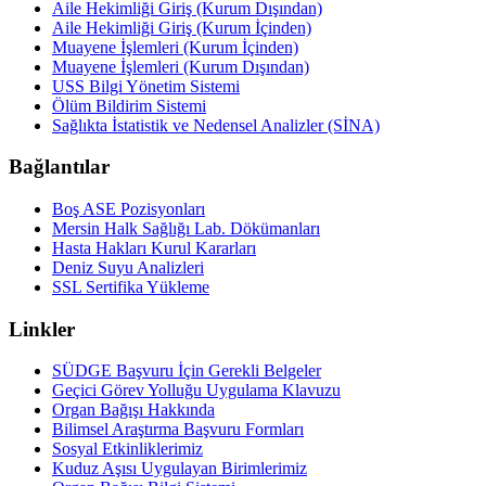
Aile Hekimliği Giriş (Kurum Dışından)
Aile Hekimliği Giriş (Kurum İçinden)
Muayene İşlemleri (Kurum İçinden)
Muayene İşlemleri (Kurum Dışından)
USS Bilgi Yönetim Sistemi
Ölüm Bildirim Sistemi
Sağlıkta İstatistik ve Nedensel Analizler (SİNA)
Bağlantılar
Boş ASE Pozisyonları
Mersin Halk Sağlığı Lab. Dökümanları
Hasta Hakları Kurul Kararları
Deniz Suyu Analizleri
SSL Sertifika Yükleme
Linkler
SÜDGE Başvuru İçin Gerekli Belgeler
Geçici Görev Yolluğu Uygulama Klavuzu
Organ Bağışı Hakkında
Bilimsel Araştırma Başvuru Formları
Sosyal Etkinliklerimiz
Kuduz Aşısı Uygulayan Birimlerimiz