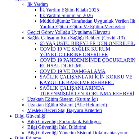
İlk Yardım
İlk Yardım Eğitim Kitabı 2025
İlk Yardım Sunumları 2026
Müdürlüğümüz Tarafından Uygunluk Verilen İlk
Yardım Eğitici Eğitim Ve Eğitim Merkezleri
Geçici Görev Yolluğu Uygulama Klavuzu
Sağlık Çalışanın Ruh Sağlığı Rehberi (Covid -19)
65 YAŞ ÜSTÜ BİREYLER İÇİN ÖNERİLER.
COVİD 19 VE SAĞLIK KURUM
YÖNETİCİLERİNE ÖNERİLER
COVİD 19 PANDEMİSİNDE ÇOCUKLARIN
RUHSAL DURUMU.
COVİD 19 VE DAMGALAMA
SAĞLIK ÇALIŞANLARI İÇİN KORKU VE
KAYGI İLE BAŞETME REHBERİ.
SAĞLIK ÇALIŞANLARINDA
TÜKENMİŞLİKTEN KORUNMA REHBERİ
Uzaktan Eğitim Sistemi (Kurum İçi)
Uzaktan Eğitim Sistemi (Aile Hekimleri)
Mesleki Beceri Staj Başvuru Kriterleri
Bilgi Güvenliği
Bilgi Güvenliği Farkındalık Bildirgesi
Bilgi Güvenliği İhlal Bildirimi
Bilgi Güvenliği Yönetim Sistemi Dokümantasyonu
Bilgi Edinme