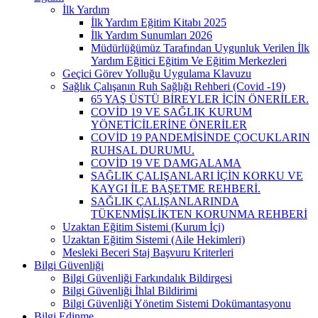
İlk Yardım
İlk Yardım Eğitim Kitabı 2025
İlk Yardım Sunumları 2026
Müdürlüğümüz Tarafından Uygunluk Verilen İlk
Yardım Eğitici Eğitim Ve Eğitim Merkezleri
Geçici Görev Yolluğu Uygulama Klavuzu
Sağlık Çalışanın Ruh Sağlığı Rehberi (Covid -19)
65 YAŞ ÜSTÜ BİREYLER İÇİN ÖNERİLER.
COVİD 19 VE SAĞLIK KURUM
YÖNETİCİLERİNE ÖNERİLER
COVİD 19 PANDEMİSİNDE ÇOCUKLARIN
RUHSAL DURUMU.
COVİD 19 VE DAMGALAMA
SAĞLIK ÇALIŞANLARI İÇİN KORKU VE
KAYGI İLE BAŞETME REHBERİ.
SAĞLIK ÇALIŞANLARINDA
TÜKENMİŞLİKTEN KORUNMA REHBERİ
Uzaktan Eğitim Sistemi (Kurum İçi)
Uzaktan Eğitim Sistemi (Aile Hekimleri)
Mesleki Beceri Staj Başvuru Kriterleri
Bilgi Güvenliği
Bilgi Güvenliği Farkındalık Bildirgesi
Bilgi Güvenliği İhlal Bildirimi
Bilgi Güvenliği Yönetim Sistemi Dokümantasyonu
Bilgi Edinme