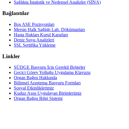
Sağlıkta İstatistik ve Nedensel Analizler (SİNA)
Bağlantılar
Boş ASE Pozisyonları
Mersin Halk Sağlığı Lab. Dökümanları
Hasta Hakları Kurul Kararları
Deniz Suyu Analizleri
SSL Sertifika Yükleme
Linkler
SÜDGE Başvuru İçin Gerekli Belgeler
Geçici Görev Yolluğu Uygulama Klavuzu
Organ Bağışı Hakkında
Bilimsel Araştırma Başvuru Formları
Sosyal Etkinliklerimiz
Kuduz Aşısı Uygulayan Birimlerimiz
Organ Bağışı Bilgi Sistemi