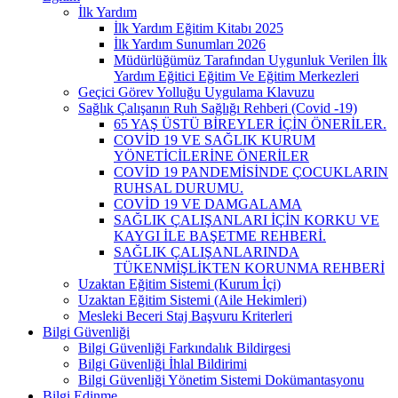
İlk Yardım
İlk Yardım Eğitim Kitabı 2025
İlk Yardım Sunumları 2026
Müdürlüğümüz Tarafından Uygunluk Verilen İlk
Yardım Eğitici Eğitim Ve Eğitim Merkezleri
Geçici Görev Yolluğu Uygulama Klavuzu
Sağlık Çalışanın Ruh Sağlığı Rehberi (Covid -19)
65 YAŞ ÜSTÜ BİREYLER İÇİN ÖNERİLER.
COVİD 19 VE SAĞLIK KURUM
YÖNETİCİLERİNE ÖNERİLER
COVİD 19 PANDEMİSİNDE ÇOCUKLARIN
RUHSAL DURUMU.
COVİD 19 VE DAMGALAMA
SAĞLIK ÇALIŞANLARI İÇİN KORKU VE
KAYGI İLE BAŞETME REHBERİ.
SAĞLIK ÇALIŞANLARINDA
TÜKENMİŞLİKTEN KORUNMA REHBERİ
Uzaktan Eğitim Sistemi (Kurum İçi)
Uzaktan Eğitim Sistemi (Aile Hekimleri)
Mesleki Beceri Staj Başvuru Kriterleri
Bilgi Güvenliği
Bilgi Güvenliği Farkındalık Bildirgesi
Bilgi Güvenliği İhlal Bildirimi
Bilgi Güvenliği Yönetim Sistemi Dokümantasyonu
Bilgi Edinme