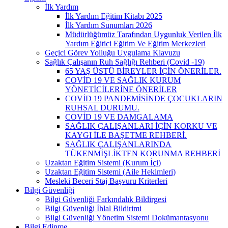
İlk Yardım
İlk Yardım Eğitim Kitabı 2025
İlk Yardım Sunumları 2026
Müdürlüğümüz Tarafından Uygunluk Verilen İlk
Yardım Eğitici Eğitim Ve Eğitim Merkezleri
Geçici Görev Yolluğu Uygulama Klavuzu
Sağlık Çalışanın Ruh Sağlığı Rehberi (Covid -19)
65 YAŞ ÜSTÜ BİREYLER İÇİN ÖNERİLER.
COVİD 19 VE SAĞLIK KURUM
YÖNETİCİLERİNE ÖNERİLER
COVİD 19 PANDEMİSİNDE ÇOCUKLARIN
RUHSAL DURUMU.
COVİD 19 VE DAMGALAMA
SAĞLIK ÇALIŞANLARI İÇİN KORKU VE
KAYGI İLE BAŞETME REHBERİ.
SAĞLIK ÇALIŞANLARINDA
TÜKENMİŞLİKTEN KORUNMA REHBERİ
Uzaktan Eğitim Sistemi (Kurum İçi)
Uzaktan Eğitim Sistemi (Aile Hekimleri)
Mesleki Beceri Staj Başvuru Kriterleri
Bilgi Güvenliği
Bilgi Güvenliği Farkındalık Bildirgesi
Bilgi Güvenliği İhlal Bildirimi
Bilgi Güvenliği Yönetim Sistemi Dokümantasyonu
Bilgi Edinme