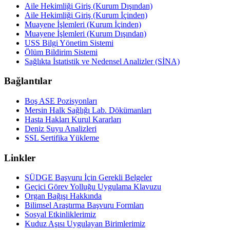
Aile Hekimliği Giriş (Kurum Dışından)
Aile Hekimliği Giriş (Kurum İçinden)
Muayene İşlemleri (Kurum İçinden)
Muayene İşlemleri (Kurum Dışından)
USS Bilgi Yönetim Sistemi
Ölüm Bildirim Sistemi
Sağlıkta İstatistik ve Nedensel Analizler (SİNA)
Bağlantılar
Boş ASE Pozisyonları
Mersin Halk Sağlığı Lab. Dökümanları
Hasta Hakları Kurul Kararları
Deniz Suyu Analizleri
SSL Sertifika Yükleme
Linkler
SÜDGE Başvuru İçin Gerekli Belgeler
Geçici Görev Yolluğu Uygulama Klavuzu
Organ Bağışı Hakkında
Bilimsel Araştırma Başvuru Formları
Sosyal Etkinliklerimiz
Kuduz Aşısı Uygulayan Birimlerimiz