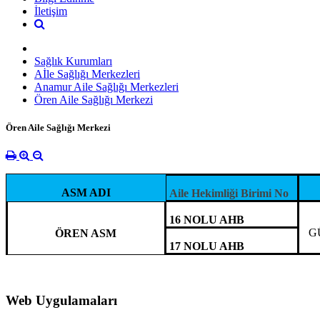
İletişim
Sağlık Kurumları
Aİle Sağlığı Merkezleri
Anamur Aile Sağlığı Merkezleri
Ören Aile Sağlığı Merkezi
Ören Aile Sağlığı Merkezi
ASM ADI
Aile Hekimliği Birimi No
16 NOLU AHB
G
ÖREN ASM
17 NOLU AHB
Web Uygulamaları