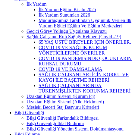
İlk Yardım
İlk Yardım Eğitim Kitabı 2025
İlk Yardım Sunumları 2026
Müdürlüğümüz Tarafından Uygunluk Verilen İlk
Yardım Eğitici Eğitim Ve Eğitim Merkezleri
Geçici Görev Yolluğu Uygulama Klavuzu
Sağlık Çalışanın Ruh Sağlığı Rehberi (Covid -19)
65 YAŞ ÜSTÜ BİREYLER İÇİN ÖNERİLER.
COVİD 19 VE SAĞLIK KURUM
YÖNETİCİLERİNE ÖNERİLER
COVİD 19 PANDEMİSİNDE ÇOCUKLARIN
RUHSAL DURUMU.
COVİD 19 VE DAMGALAMA
SAĞLIK ÇALIŞANLARI İÇİN KORKU VE
KAYGI İLE BAŞETME REHBERİ.
SAĞLIK ÇALIŞANLARINDA
TÜKENMİŞLİKTEN KORUNMA REHBERİ
Uzaktan Eğitim Sistemi (Kurum İçi)
Uzaktan Eğitim Sistemi (Aile Hekimleri)
Mesleki Beceri Staj Başvuru Kriterleri
Bilgi Güvenliği
Bilgi Güvenliği Farkındalık Bildirgesi
Bilgi Güvenliği İhlal Bildirimi
Bilgi Güvenliği Yönetim Sistemi Dokümantasyonu
Bilgi Edinme