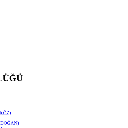
LÜĞÜ
ih ÖZ)
TANDOĞAN)