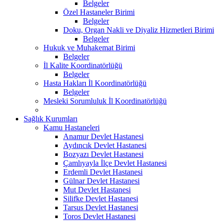
Belgeler
Özel Hastaneler Birimi
Belgeler
Doku, Organ Nakli ve Diyaliz Hizmetleri Birimi
Belgeler
Hukuk ve Muhakemat Birimi
Belgeler
İl Kalite Koordinatörlüğü
Belgeler
Hasta Hakları İl Koordinatörlüğü
Belgeler
Mesleki Sorumluluk İl Koordinatörlüğü
Sağlık Kurumları
Kamu Hastaneleri
Anamur Devlet Hastanesi
Aydıncık Devlet Hastanesi
Bozyazı Devlet Hastanesi
Çamlıyayla İlçe Devlet Hastanesi
Erdemli Devlet Hastanesi
Gülnar Devlet Hastanesi
Mut Devlet Hastanesi
Silifke Devlet Hastanesi
Tarsus Devlet Hastanesi
Toros Devlet Hastanesi