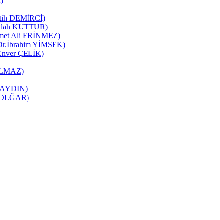
K)
Fatih DEMİRCİ)
zullah KUTTUR)
mmet Ali ERİNMEZ)
 (Dr.İbrahim YİMSEK)
(Enver ÇELİK)
YILMAZ)
it AYDIN)
ne OLĞAR)