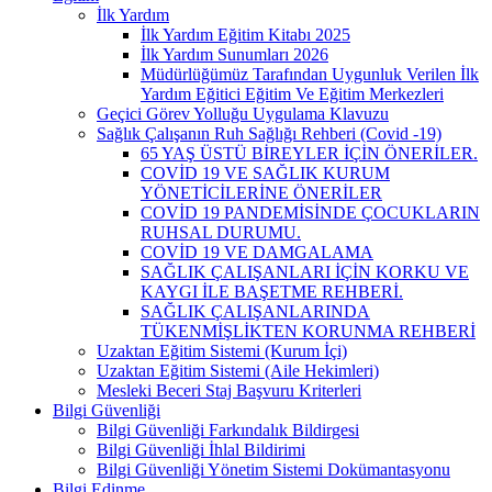
İlk Yardım
İlk Yardım Eğitim Kitabı 2025
İlk Yardım Sunumları 2026
Müdürlüğümüz Tarafından Uygunluk Verilen İlk
Yardım Eğitici Eğitim Ve Eğitim Merkezleri
Geçici Görev Yolluğu Uygulama Klavuzu
Sağlık Çalışanın Ruh Sağlığı Rehberi (Covid -19)
65 YAŞ ÜSTÜ BİREYLER İÇİN ÖNERİLER.
COVİD 19 VE SAĞLIK KURUM
YÖNETİCİLERİNE ÖNERİLER
COVİD 19 PANDEMİSİNDE ÇOCUKLARIN
RUHSAL DURUMU.
COVİD 19 VE DAMGALAMA
SAĞLIK ÇALIŞANLARI İÇİN KORKU VE
KAYGI İLE BAŞETME REHBERİ.
SAĞLIK ÇALIŞANLARINDA
TÜKENMİŞLİKTEN KORUNMA REHBERİ
Uzaktan Eğitim Sistemi (Kurum İçi)
Uzaktan Eğitim Sistemi (Aile Hekimleri)
Mesleki Beceri Staj Başvuru Kriterleri
Bilgi Güvenliği
Bilgi Güvenliği Farkındalık Bildirgesi
Bilgi Güvenliği İhlal Bildirimi
Bilgi Güvenliği Yönetim Sistemi Dokümantasyonu
Bilgi Edinme