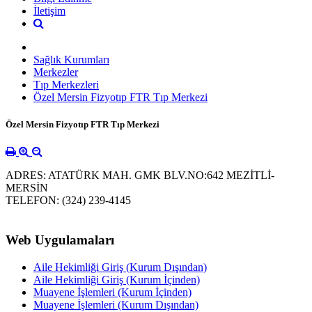
İletişim
Sağlık Kurumları
Merkezler
Tıp Merkezleri
Özel Mersin Fizyotıp FTR Tıp Merkezi
Özel Mersin Fizyotıp FTR Tıp Merkezi
ADRES: ATATÜRK MAH. GMK BLV.NO:642 MEZİTLİ-
MERSİN
TELEFON: (324) 239-4145
Web Uygulamaları
Aile Hekimliği Giriş (Kurum Dışından)
Aile Hekimliği Giriş (Kurum İçinden)
Muayene İşlemleri (Kurum İçinden)
Muayene İşlemleri (Kurum Dışından)