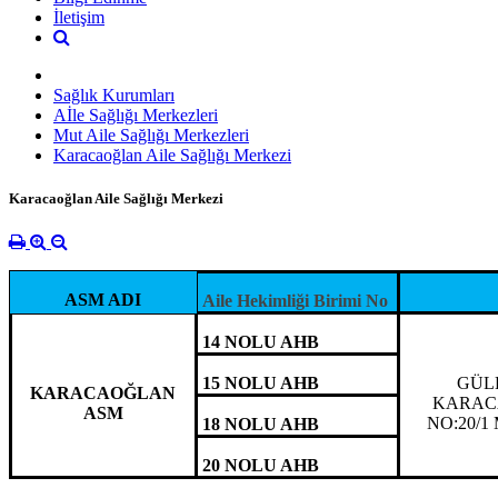
İletişim
Sağlık Kurumları
Aİle Sağlığı Merkezleri
Mut Aile Sağlığı Merkezleri
Karacaoğlan Aile Sağlığı Merkezi
Karacaoğlan Aile Sağlığı Merkezi
ASM ADI
Aile Hekimliği Birimi No
14 NOLU AHB
15 NOLU AHB
GÜL
KARACAOĞLAN
KARAC
ASM
NO:20/1
18 NOLU AHB
20 NOLU AHB