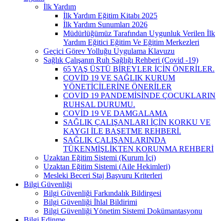
İlk Yardım
İlk Yardım Eğitim Kitabı 2025
İlk Yardım Sunumları 2026
Müdürlüğümüz Tarafından Uygunluk Verilen İlk
Yardım Eğitici Eğitim Ve Eğitim Merkezleri
Geçici Görev Yolluğu Uygulama Klavuzu
Sağlık Çalışanın Ruh Sağlığı Rehberi (Covid -19)
65 YAŞ ÜSTÜ BİREYLER İÇİN ÖNERİLER.
COVİD 19 VE SAĞLIK KURUM
YÖNETİCİLERİNE ÖNERİLER
COVİD 19 PANDEMİSİNDE ÇOCUKLARIN
RUHSAL DURUMU.
COVİD 19 VE DAMGALAMA
SAĞLIK ÇALIŞANLARI İÇİN KORKU VE
KAYGI İLE BAŞETME REHBERİ.
SAĞLIK ÇALIŞANLARINDA
TÜKENMİŞLİKTEN KORUNMA REHBERİ
Uzaktan Eğitim Sistemi (Kurum İçi)
Uzaktan Eğitim Sistemi (Aile Hekimleri)
Mesleki Beceri Staj Başvuru Kriterleri
Bilgi Güvenliği
Bilgi Güvenliği Farkındalık Bildirgesi
Bilgi Güvenliği İhlal Bildirimi
Bilgi Güvenliği Yönetim Sistemi Dokümantasyonu
Bilgi Edinme