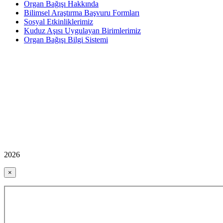
Organ Bağışı Hakkında
Bilimsel Araştırma Başvuru Formları
Sosyal Etkinliklerimiz
Kuduz Aşısı Uygulayan Birimlerimiz
Organ Bağışı Bilgi Sistemi
2026
×