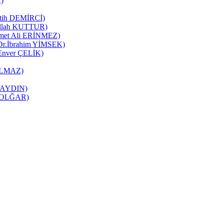
K)
Fatih DEMİRCİ)
zullah KUTTUR)
mmet Ali ERİNMEZ)
 (Dr.İbrahim YİMSEK)
(Enver ÇELİK)
YILMAZ)
it AYDIN)
ne OLĞAR)