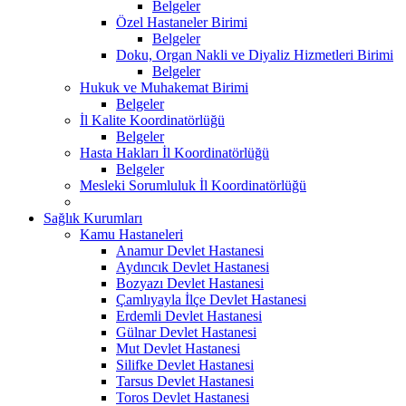
Belgeler
Özel Hastaneler Birimi
Belgeler
Doku, Organ Nakli ve Diyaliz Hizmetleri Birimi
Belgeler
Hukuk ve Muhakemat Birimi
Belgeler
İl Kalite Koordinatörlüğü
Belgeler
Hasta Hakları İl Koordinatörlüğü
Belgeler
Mesleki Sorumluluk İl Koordinatörlüğü
Sağlık Kurumları
Kamu Hastaneleri
Anamur Devlet Hastanesi
Aydıncık Devlet Hastanesi
Bozyazı Devlet Hastanesi
Çamlıyayla İlçe Devlet Hastanesi
Erdemli Devlet Hastanesi
Gülnar Devlet Hastanesi
Mut Devlet Hastanesi
Silifke Devlet Hastanesi
Tarsus Devlet Hastanesi
Toros Devlet Hastanesi