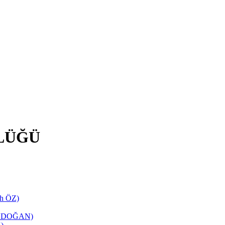
LÜĞÜ
ih ÖZ)
TANDOĞAN)