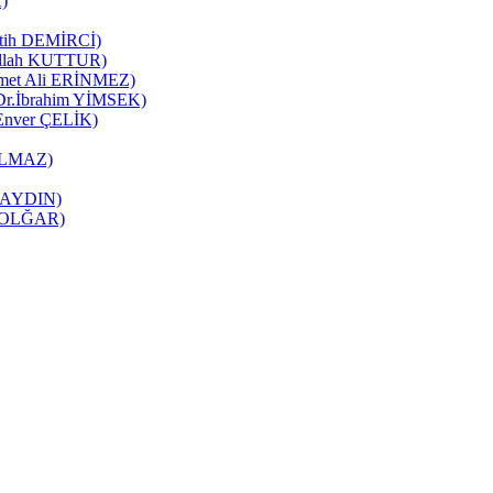
K)
Fatih DEMİRCİ)
zullah KUTTUR)
mmet Ali ERİNMEZ)
 (Dr.İbrahim YİMSEK)
(Enver ÇELİK)
YILMAZ)
it AYDIN)
ne OLĞAR)