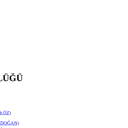
LÜĞÜ
ih ÖZ)
TANDOĞAN)