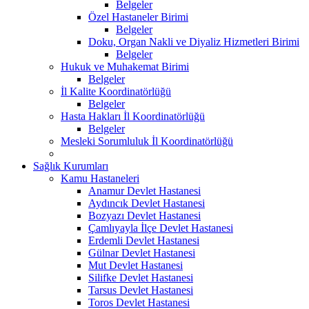
Belgeler
Özel Hastaneler Birimi
Belgeler
Doku, Organ Nakli ve Diyaliz Hizmetleri Birimi
Belgeler
Hukuk ve Muhakemat Birimi
Belgeler
İl Kalite Koordinatörlüğü
Belgeler
Hasta Hakları İl Koordinatörlüğü
Belgeler
Mesleki Sorumluluk İl Koordinatörlüğü
Sağlık Kurumları
Kamu Hastaneleri
Anamur Devlet Hastanesi
Aydıncık Devlet Hastanesi
Bozyazı Devlet Hastanesi
Çamlıyayla İlçe Devlet Hastanesi
Erdemli Devlet Hastanesi
Gülnar Devlet Hastanesi
Mut Devlet Hastanesi
Silifke Devlet Hastanesi
Tarsus Devlet Hastanesi
Toros Devlet Hastanesi