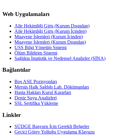
Web Uygulamaları
Aile Hekimliği Giriş (Kurum Dışından)
Aile Hekimliği Giriş (Kurum İçinden)
Muayene İşlemleri (Kurum İçinden)
Muayene İşlemleri (Kurum Dışından)
USS Bilgi Yönetim Sistemi
Ölüm Bildirim Sistemi
Sağlıkta İstatistik ve Nedensel Analizler (SİNA)
Bağlantılar
Boş ASE Pozisyonları
Mersin Halk Sağlığı Lab. Dökümanları
Hasta Hakları Kurul Kararları
Deniz Suyu Analizleri
SSL Sertifika Yükleme
Linkler
SÜDGE Başvuru İçin Gerekli Belgeler
Geçici Görev Yolluğu Uygulama Klavuzu