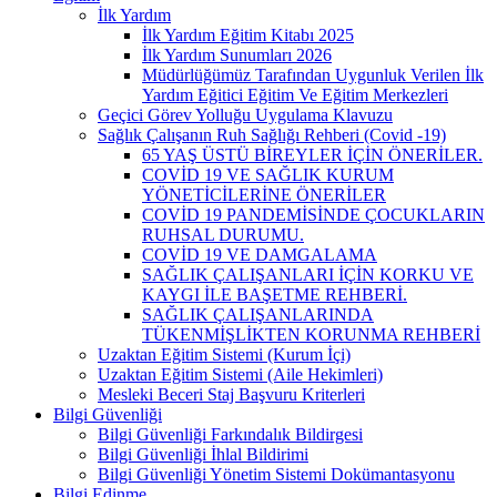
İlk Yardım
İlk Yardım Eğitim Kitabı 2025
İlk Yardım Sunumları 2026
Müdürlüğümüz Tarafından Uygunluk Verilen İlk
Yardım Eğitici Eğitim Ve Eğitim Merkezleri
Geçici Görev Yolluğu Uygulama Klavuzu
Sağlık Çalışanın Ruh Sağlığı Rehberi (Covid -19)
65 YAŞ ÜSTÜ BİREYLER İÇİN ÖNERİLER.
COVİD 19 VE SAĞLIK KURUM
YÖNETİCİLERİNE ÖNERİLER
COVİD 19 PANDEMİSİNDE ÇOCUKLARIN
RUHSAL DURUMU.
COVİD 19 VE DAMGALAMA
SAĞLIK ÇALIŞANLARI İÇİN KORKU VE
KAYGI İLE BAŞETME REHBERİ.
SAĞLIK ÇALIŞANLARINDA
TÜKENMİŞLİKTEN KORUNMA REHBERİ
Uzaktan Eğitim Sistemi (Kurum İçi)
Uzaktan Eğitim Sistemi (Aile Hekimleri)
Mesleki Beceri Staj Başvuru Kriterleri
Bilgi Güvenliği
Bilgi Güvenliği Farkındalık Bildirgesi
Bilgi Güvenliği İhlal Bildirimi
Bilgi Güvenliği Yönetim Sistemi Dokümantasyonu
Bilgi Edinme