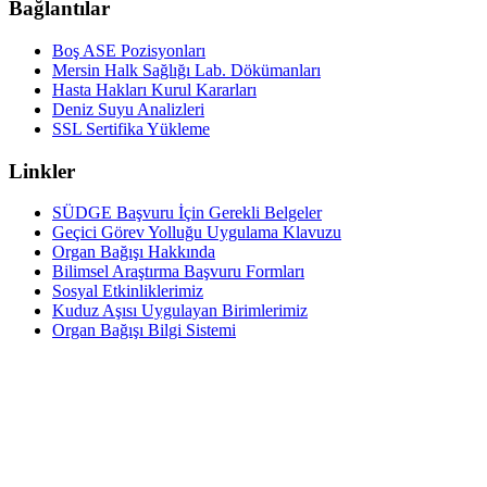
Bağlantılar
Boş ASE Pozisyonları
Mersin Halk Sağlığı Lab. Dökümanları
Hasta Hakları Kurul Kararları
Deniz Suyu Analizleri
SSL Sertifika Yükleme
Linkler
SÜDGE Başvuru İçin Gerekli Belgeler
Geçici Görev Yolluğu Uygulama Klavuzu
Organ Bağışı Hakkında
Bilimsel Araştırma Başvuru Formları
Sosyal Etkinliklerimiz
Kuduz Aşısı Uygulayan Birimlerimiz
Organ Bağışı Bilgi Sistemi