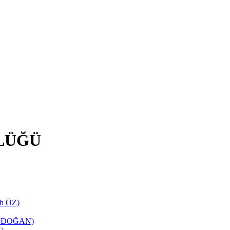
LÜĞÜ
ih ÖZ)
TANDOĞAN)