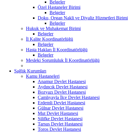
Belgeler
Özel Hastaneler Birimi
Belgeler
Doku, Organ Nakli ve Diyaliz Hizmetleri Birimi
Belgeler
Hukuk ve Muhakemat Birimi
Belgeler
İl Kalite Koordinatörlüğü
Belgeler
Hasta Hakları İl Koordinatörlüğü
Belgeler
Mesleki Sorumluluk İl Koordinatörlüğü
Sağlık Kurumları
Kamu Hastaneleri
Anamur Devlet Hastanesi
Aydıncık Devlet Hastanesi
Bozyazı Devlet Hastanesi
Çamlıyayla İlçe Devlet Hastanesi
Erdemli Devlet Hastanesi
Gülnar Devlet Hastanesi
Mut Devlet Hastanesi
Silifke Devlet Hastanesi
Tarsus Devlet Hastanesi
Toros Devlet Hastanesi