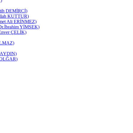
K)
Fatih DEMİRCİ)
zullah KUTTUR)
mmet Ali ERİNMEZ)
 (Dr.İbrahim YİMSEK)
(Enver ÇELİK)
YILMAZ)
it AYDIN)
ne OLĞAR)