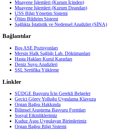
Muayene İşlemleri (Kurum İçinden)
Muayene İşlemleri (Kurum Dışından)
USS Bilgi Yönetim Sistemi
Ölüm Bildirim Sistemi
Sağlıkta İstatistik ve Nedensel Analizler (SİNA)
Bağlantılar
Boş ASE Pozisyonları
Mersin Halk Sağlığı Lab. Dökümanları
Hasta Hakları Kurul Kararları
Deniz Suyu Analizleri
SSL Sertifika Yükleme
Linkler
SÜDGE Başvuru İçin Gerekli Belgeler
Geçici Görev Yolluğu Uygulama Klavuzu
Organ Bağışı Hakkında
Bilimsel Araştırma Başvuru Formları
Sosyal Etkinliklerimiz
Kuduz Aşısı Uygulayan Birimlerimiz
Organ Bağışı Bilgi Sistemi