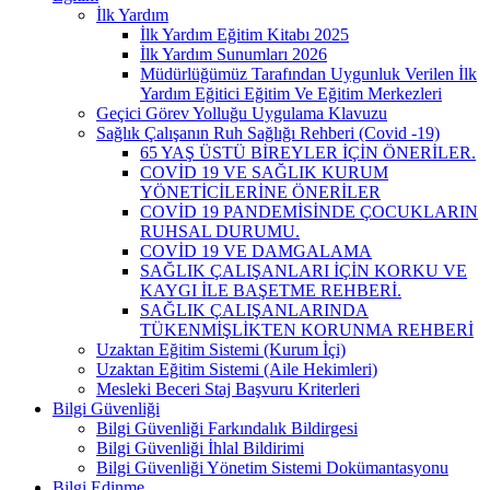
İlk Yardım
İlk Yardım Eğitim Kitabı 2025
İlk Yardım Sunumları 2026
Müdürlüğümüz Tarafından Uygunluk Verilen İlk
Yardım Eğitici Eğitim Ve Eğitim Merkezleri
Geçici Görev Yolluğu Uygulama Klavuzu
Sağlık Çalışanın Ruh Sağlığı Rehberi (Covid -19)
65 YAŞ ÜSTÜ BİREYLER İÇİN ÖNERİLER.
COVİD 19 VE SAĞLIK KURUM
YÖNETİCİLERİNE ÖNERİLER
COVİD 19 PANDEMİSİNDE ÇOCUKLARIN
RUHSAL DURUMU.
COVİD 19 VE DAMGALAMA
SAĞLIK ÇALIŞANLARI İÇİN KORKU VE
KAYGI İLE BAŞETME REHBERİ.
SAĞLIK ÇALIŞANLARINDA
TÜKENMİŞLİKTEN KORUNMA REHBERİ
Uzaktan Eğitim Sistemi (Kurum İçi)
Uzaktan Eğitim Sistemi (Aile Hekimleri)
Mesleki Beceri Staj Başvuru Kriterleri
Bilgi Güvenliği
Bilgi Güvenliği Farkındalık Bildirgesi
Bilgi Güvenliği İhlal Bildirimi
Bilgi Güvenliği Yönetim Sistemi Dokümantasyonu
Bilgi Edinme