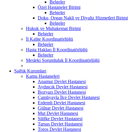
Belgeler
Özel Hastaneler Birimi
Belgeler
Doku, Organ Nakli ve Diyaliz Hizmetleri Birimi
Belgeler
Hukuk ve Muhakemat Birimi
Belgeler
İl Kalite Koordinatörlüğü
Belgeler
Hasta Hakları İl Koordinatörlüğü
Belgeler
Mesleki Sorumluluk İl Koordinatörlüğü
Sağlık Kurumları
Kamu Hastaneleri
Anamur Devlet Hastanesi
Aydıncık Devlet Hastanesi
Bozyazı Devlet Hastanesi
Çamlıyayla İlçe Devlet Hastanesi
Erdemli Devlet Hastanesi
Gülnar Devlet Hastanesi
Mut Devlet Hastanesi
Silifke Devlet Hastanesi
Tarsus Devlet Hastanesi
Toros Devlet Hastanesi