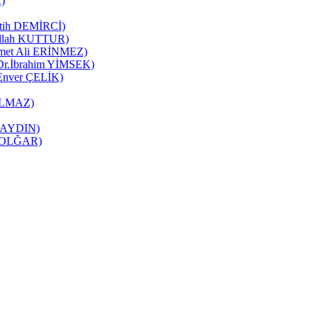
K)
Fatih DEMİRCİ)
zullah KUTTUR)
mmet Ali ERİNMEZ)
 (Dr.İbrahim YİMSEK)
(Enver ÇELİK)
YILMAZ)
it AYDIN)
ne OLĞAR)