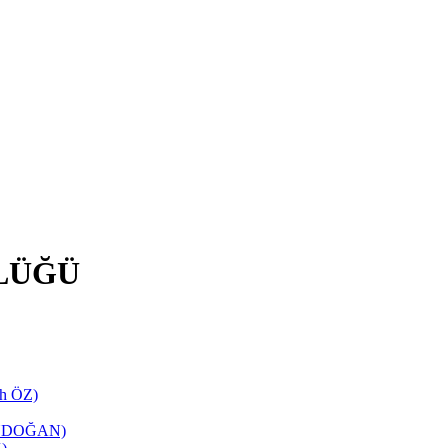
LÜĞÜ
ih ÖZ)
TANDOĞAN)