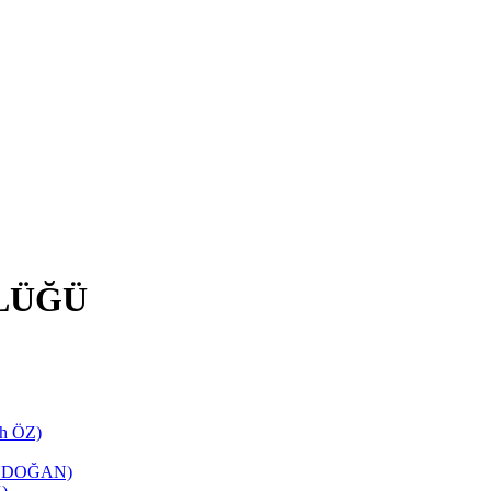
LÜĞÜ
ih ÖZ)
TANDOĞAN)