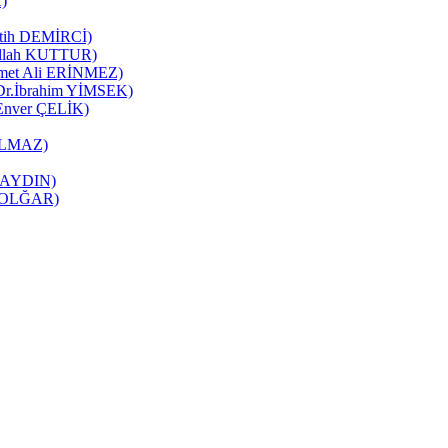
K)
Fatih DEMİRCİ)
zullah KUTTUR)
mmet Ali ERİNMEZ)
 (Dr.İbrahim YİMSEK)
(Enver ÇELİK)
YILMAZ)
it AYDIN)
ne OLĞAR)