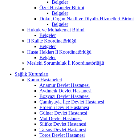
Belgeler
Özel Hastaneler Birimi
Belgeler
Doku, Organ Nakli ve Diyaliz Hizmetleri Birimi
Belgeler
Hukuk ve Muhakemat Birimi
Belgeler
İl Kalite Koordinatörlüğü
Belgeler
Hasta Hakları İl Koordinatörlüğü
Belgeler
Mesleki Sorumluluk İl Koordinatörlüğü
Sağlık Kurumları
Kamu Hastaneleri
Anamur Devlet Hastanesi
Aydıncık Devlet Hastanesi
Bozyazı Devlet Hastanesi
Çamlıyayla İlçe Devlet Hastanesi
Erdemli Devlet Hastanesi
Gülnar Devlet Hastanesi
Mut Devlet Hastanesi
Silifke Devlet Hastanesi
Tarsus Devlet Hastanesi
Toros Devlet Hastanesi