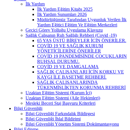
İlk Yardım
İlk Yardım Eğitim Kitabı 2025
İlk Yardım Sunumları 2026
Müdürlüğümüz Tarafından Uygunluk Verilen İlk
Yardım Eğitici Eğitim Ve Eğitim Merkezleri
Geçici Görev Yolluğu Uygulama Klavuzu
Sağlık Çalışanın Ruh Sağlığı Rehberi (Covid -19)
65 YAŞ ÜSTÜ BİREYLER İÇİN ÖNERİLER.
COVİD 19 VE SAĞLIK KURUM
YÖNETİCİLERİNE ÖNERİLER
COVİD 19 PANDEMİSİNDE ÇOCUKLARIN
RUHSAL DURUMU.
COVİD 19 VE DAMGALAMA
SAĞLIK ÇALIŞANLARI İÇİN KORKU VE
KAYGI İLE BAŞETME REHBERİ.
SAĞLIK ÇALIŞANLARINDA
TÜKENMİŞLİKTEN KORUNMA REHBERİ
Uzaktan Eğitim Sistemi (Kurum İçi)
Uzaktan Eğitim Sistemi (Aile Hekimleri)
Mesleki Beceri Staj Başvuru Kriterleri
Bilgi Güvenliği
Bilgi Güvenliği Farkındalık Bildirgesi
Bilgi Güvenliği İhlal Bildirimi
Bilgi Güvenliği Yönetim Sistemi Dokümantasyonu
Bilgi Edinme