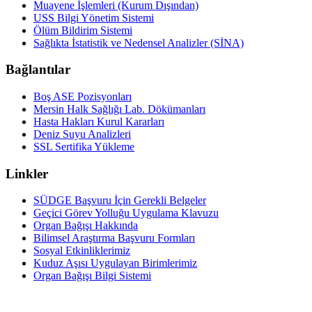
Muayene İşlemleri (Kurum Dışından)
USS Bilgi Yönetim Sistemi
Ölüm Bildirim Sistemi
Sağlıkta İstatistik ve Nedensel Analizler (SİNA)
Bağlantılar
Boş ASE Pozisyonları
Mersin Halk Sağlığı Lab. Dökümanları
Hasta Hakları Kurul Kararları
Deniz Suyu Analizleri
SSL Sertifika Yükleme
Linkler
SÜDGE Başvuru İçin Gerekli Belgeler
Geçici Görev Yolluğu Uygulama Klavuzu
Organ Bağışı Hakkında
Bilimsel Araştırma Başvuru Formları
Sosyal Etkinliklerimiz
Kuduz Aşısı Uygulayan Birimlerimiz
Organ Bağışı Bilgi Sistemi