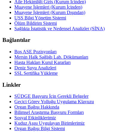
Aile Hekimliği Giriş (Kurum İçinden)
Muayene İşlemleri (Kurum İçinden)
Muayene İşlemleri (Kurum Dışından)
USS Bilgi Yönetim Sistemi
Ölüm Bildirim Sistemi
Sağlıkta İstatistik ve Nedensel Analizler (SİNA)
Bağlantılar
Boş ASE Pozisyonları
Mersin Halk Sağlığı Lab. Dökümanları
Hasta Hakları Kurul Kararları
Deniz Suyu Analizleri
SSL Sertifika Yükleme
Linkler
SÜDGE Başvuru İçin Gerekli Belgeler
Geçici Görev Yolluğu Uygulama Klavuzu
Organ Bağışı Hakkında
Bilimsel Araştırma Başvuru Formları
Sosyal Etkinliklerimiz
Kuduz Aşısı Uygulayan Birimlerimiz
Organ Bağışı Bilgi Sistemi