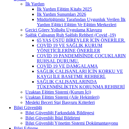
İlk Yardım
İlk Yardım Eğitim Kitabı 2025
İlk Yardım Sunumları 2026
Müdürlüğümüz Tarafından Uygunluk Verilen İlk
Yardım Eğitici Eğitim Ve Eğitim Merkezleri
Geçici Görev Yolluğu Uygulama Klavuzu
Sağlık Çalışanın Ruh Sağlığı Rehberi (Covid -19)
65 YAŞ ÜSTÜ BİREYLER İÇİN ÖNERİLER.
COVİD 19 VE SAĞLIK KURUM
YÖNETİCİLERİNE ÖNERİLER
COVİD 19 PANDEMİSİNDE ÇOCUKLARIN
RUHSAL DURUMU.
COVİD 19 VE DAMGALAMA
SAĞLIK ÇALIŞANLARI İÇİN KORKU VE
KAYGI İLE BAŞETME REHBERİ.
SAĞLIK ÇALIŞANLARINDA
TÜKENMİŞLİKTEN KORUNMA REHBERİ
Uzaktan Eğitim Sistemi (Kurum İçi)
Uzaktan Eğitim Sistemi (Aile Hekimleri)
Mesleki Beceri Staj Başvuru Kriterleri
Bilgi Güvenliği
Bilgi Güvenliği Farkındalık Bildirgesi
Bilgi Güvenliği İhlal Bildirimi
Bilgi Güvenliği Yönetim Sistemi Dokümantasyonu
Bilgi Edinme