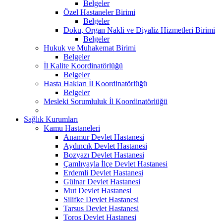
Belgeler
Özel Hastaneler Birimi
Belgeler
Doku, Organ Nakli ve Diyaliz Hizmetleri Birimi
Belgeler
Hukuk ve Muhakemat Birimi
Belgeler
İl Kalite Koordinatörlüğü
Belgeler
Hasta Hakları İl Koordinatörlüğü
Belgeler
Mesleki Sorumluluk İl Koordinatörlüğü
Sağlık Kurumları
Kamu Hastaneleri
Anamur Devlet Hastanesi
Aydıncık Devlet Hastanesi
Bozyazı Devlet Hastanesi
Çamlıyayla İlçe Devlet Hastanesi
Erdemli Devlet Hastanesi
Gülnar Devlet Hastanesi
Mut Devlet Hastanesi
Silifke Devlet Hastanesi
Tarsus Devlet Hastanesi
Toros Devlet Hastanesi