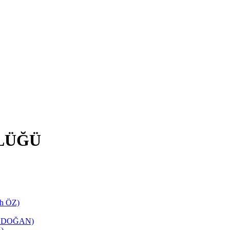
LÜĞÜ
ih ÖZ)
TANDOĞAN)