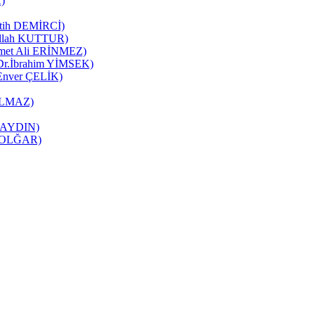
K)
Fatih DEMİRCİ)
zullah KUTTUR)
mmet Ali ERİNMEZ)
 (Dr.İbrahim YİMSEK)
(Enver ÇELİK)
YILMAZ)
it AYDIN)
ne OLĞAR)