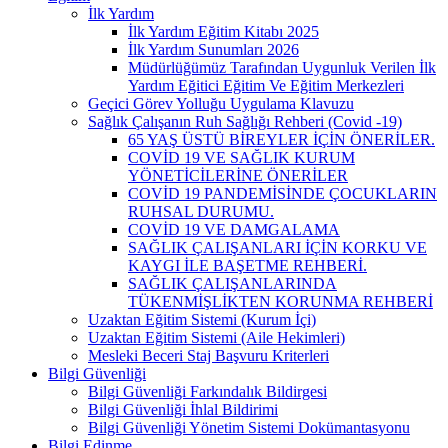
İlk Yardım
İlk Yardım Eğitim Kitabı 2025
İlk Yardım Sunumları 2026
Müdürlüğümüz Tarafından Uygunluk Verilen İlk
Yardım Eğitici Eğitim Ve Eğitim Merkezleri
Geçici Görev Yolluğu Uygulama Klavuzu
Sağlık Çalışanın Ruh Sağlığı Rehberi (Covid -19)
65 YAŞ ÜSTÜ BİREYLER İÇİN ÖNERİLER.
COVİD 19 VE SAĞLIK KURUM
YÖNETİCİLERİNE ÖNERİLER
COVİD 19 PANDEMİSİNDE ÇOCUKLARIN
RUHSAL DURUMU.
COVİD 19 VE DAMGALAMA
SAĞLIK ÇALIŞANLARI İÇİN KORKU VE
KAYGI İLE BAŞETME REHBERİ.
SAĞLIK ÇALIŞANLARINDA
TÜKENMİŞLİKTEN KORUNMA REHBERİ
Uzaktan Eğitim Sistemi (Kurum İçi)
Uzaktan Eğitim Sistemi (Aile Hekimleri)
Mesleki Beceri Staj Başvuru Kriterleri
Bilgi Güvenliği
Bilgi Güvenliği Farkındalık Bildirgesi
Bilgi Güvenliği İhlal Bildirimi
Bilgi Güvenliği Yönetim Sistemi Dokümantasyonu
Bilgi Edinme