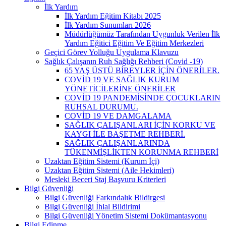
İlk Yardım
İlk Yardım Eğitim Kitabı 2025
İlk Yardım Sunumları 2026
Müdürlüğümüz Tarafından Uygunluk Verilen İlk
Yardım Eğitici Eğitim Ve Eğitim Merkezleri
Geçici Görev Yolluğu Uygulama Klavuzu
Sağlık Çalışanın Ruh Sağlığı Rehberi (Covid -19)
65 YAŞ ÜSTÜ BİREYLER İÇİN ÖNERİLER.
COVİD 19 VE SAĞLIK KURUM
YÖNETİCİLERİNE ÖNERİLER
COVİD 19 PANDEMİSİNDE ÇOCUKLARIN
RUHSAL DURUMU.
COVİD 19 VE DAMGALAMA
SAĞLIK ÇALIŞANLARI İÇİN KORKU VE
KAYGI İLE BAŞETME REHBERİ.
SAĞLIK ÇALIŞANLARINDA
TÜKENMİŞLİKTEN KORUNMA REHBERİ
Uzaktan Eğitim Sistemi (Kurum İçi)
Uzaktan Eğitim Sistemi (Aile Hekimleri)
Mesleki Beceri Staj Başvuru Kriterleri
Bilgi Güvenliği
Bilgi Güvenliği Farkındalık Bildirgesi
Bilgi Güvenliği İhlal Bildirimi
Bilgi Güvenliği Yönetim Sistemi Dokümantasyonu
Bilgi Edinme