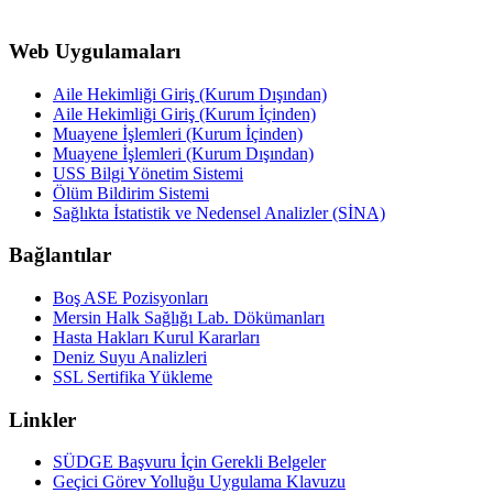
Web Uygulamaları
Aile Hekimliği Giriş (Kurum Dışından)
Aile Hekimliği Giriş (Kurum İçinden)
Muayene İşlemleri (Kurum İçinden)
Muayene İşlemleri (Kurum Dışından)
USS Bilgi Yönetim Sistemi
Ölüm Bildirim Sistemi
Sağlıkta İstatistik ve Nedensel Analizler (SİNA)
Bağlantılar
Boş ASE Pozisyonları
Mersin Halk Sağlığı Lab. Dökümanları
Hasta Hakları Kurul Kararları
Deniz Suyu Analizleri
SSL Sertifika Yükleme
Linkler
SÜDGE Başvuru İçin Gerekli Belgeler
Geçici Görev Yolluğu Uygulama Klavuzu