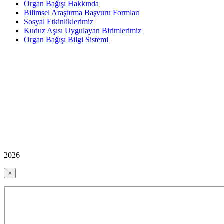
Organ Bağışı Hakkında
Bilimsel Araştırma Başvuru Formları
Sosyal Etkinliklerimiz
Kuduz Aşısı Uygulayan Birimlerimiz
Organ Bağışı Bilgi Sistemi
2026
×